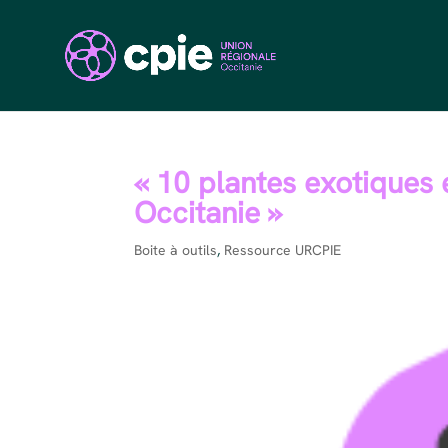
« 10 plantes exotiques
Occitanie »
Boite à outils
,
Ressource URCPIE