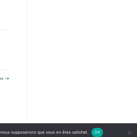
res
→
e, nous supposerons que vous en êtes satisfait.
OK