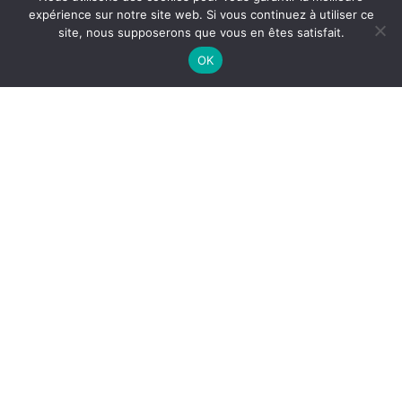
expérience sur notre site web. Si vous continuez à utiliser ce
Formation et insertion
site, nous supposerons que vous en êtes satisfait.
professionnelle
OK
Conception et partage de ressources
Sensibilisation de tous les publics