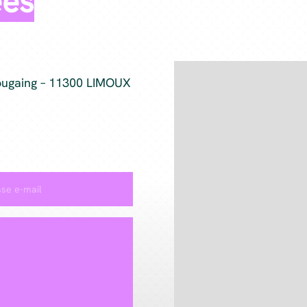
ées
Cougaing – 11300 LIMOUX