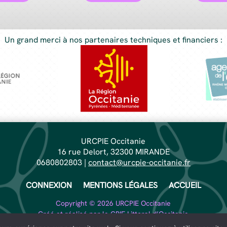
Un grand merci à nos partenaires techniques et financiers :
URCPIE Occitanie
16 rue Delort, 32300 MIRANDE
0680802803 |
contact@urcpie-occitanie.fr
CONNEXION
MENTIONS LÉGALES
ACCUEIL
Copyright © 2026 URCPIE Occitanie
Créé et réalisé par le
CPIE Littoral d’Occitanie