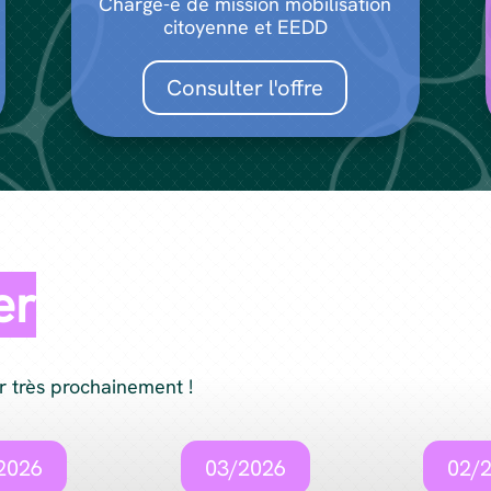
Chargé-e de mission mobilisation
citoyenne et EEDD
Consulter l'offre
er
r très prochainement !
2026
03/2026
02/