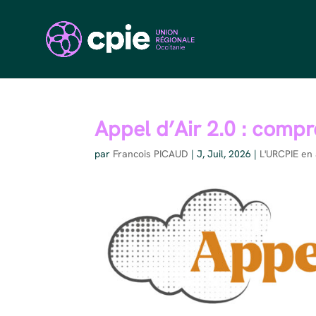
Appel d’Air 2.0 : compr
par
Francois PICAUD
|
J, Juil, 2026
|
L'URCPIE en 