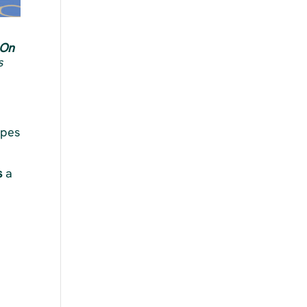
On
s
upes
s
a