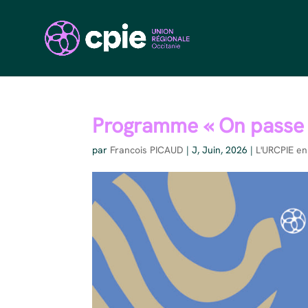
Programme « On passe à 
par
Francois PICAUD
|
J, Juin, 2026
|
L'URCPIE en 